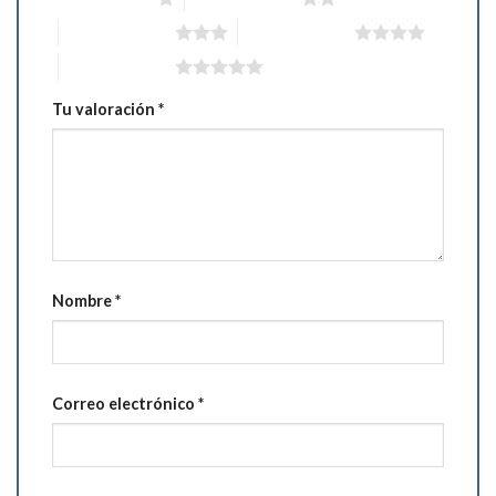
3 de 5 estrellas
4 de 5 estrellas
5 de 5 estrellas
Tu valoración
*
Nombre
*
Correo electrónico
*