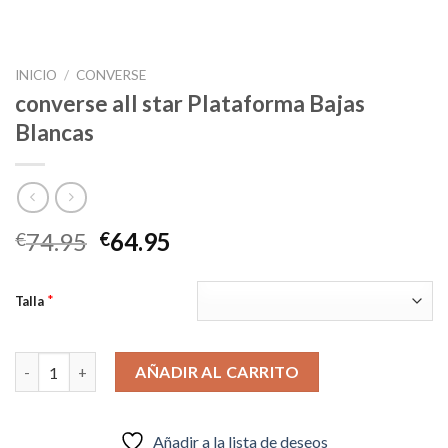
INICIO
/
CONVERSE
converse all star Plataforma Bajas
Blancas
El
El
74.95
64.95
€
€
precio
precio
original
actual
*
Talla
era:
es:
€74.95.
€64.95.
converse all star Plataforma Bajas Blancas cantidad
AÑADIR AL CARRITO
Añadir a la lista de deseos