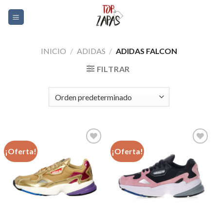
Skip
0
to
content
INICIO
/
ADIDAS
/
ADIDAS FALCON
FILTRAR
¡Oferta!
¡Oferta!
Añadir
Añadir
a la
a la
lista de
lista de
deseos
deseos