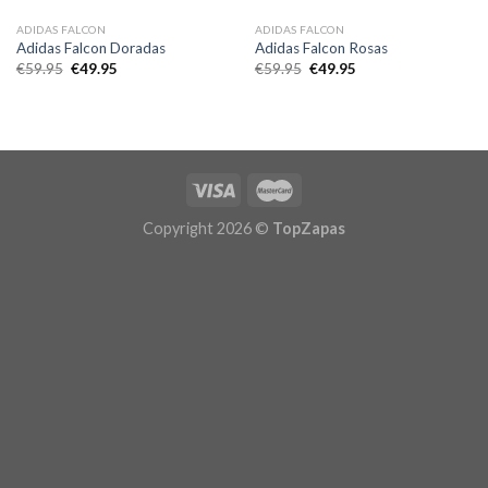
ADIDAS FALCON
ADIDAS FALCON
Adidas Falcon Doradas
Adidas Falcon Rosas
El
El
El
El
€
59.95
€
49.95
€
59.95
€
49.95
precio
precio
precio
precio
original
actual
original
actual
era:
es:
era:
es:
€59.95.
€49.95.
€59.95.
€49.95.
Copyright 2026 ©
TopZapas