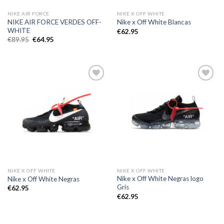
NIKE AIR FORCE
NIKE X OFF WHITE
NIKE AIR FORCE VERDES OFF-
Nike x Off White Blancas
WHITE
€
62.95
El
El
€
89.95
€
64.95
precio
precio
original
actual
era:
es:
€89.95.
€64.95.
Añadir
Añadir
a la
a la
lista de
lista de
deseos
deseos
NIKE X OFF WHITE
NIKE X OFF WHITE
Nike x Off White Negras logo
Nike x Off White Negras
Gris
€
62.95
€
62.95