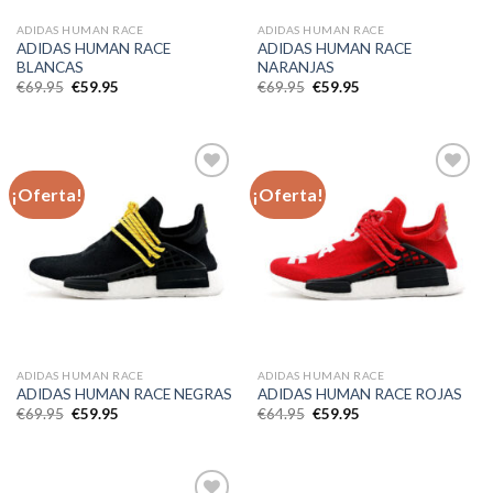
ADIDAS HUMAN RACE
ADIDAS HUMAN RACE
ADIDAS HUMAN RACE
ADIDAS HUMAN RACE
BLANCAS
NARANJAS
El
El
El
El
€
69.95
€
59.95
€
69.95
€
59.95
precio
precio
precio
precio
original
actual
original
actual
era:
es:
era:
es:
€69.95.
€59.95.
€69.95.
€59.95.
¡Oferta!
¡Oferta!
Añadir
Añadir
a la
a la
lista de
lista de
deseos
deseos
ADIDAS HUMAN RACE
ADIDAS HUMAN RACE
ADIDAS HUMAN RACE NEGRAS
ADIDAS HUMAN RACE ROJAS
El
El
El
El
€
69.95
€
59.95
€
64.95
€
59.95
precio
precio
precio
precio
original
actual
original
actual
era:
es:
era:
es:
€69.95.
€59.95.
€64.95.
€59.95.