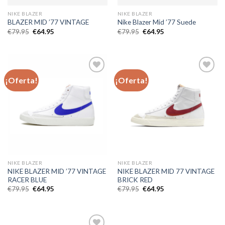
NIKE BLAZER
NIKE BLAZER
BLAZER MID ’77 VINTAGE
Nike Blazer Mid ’77 Suede
El
El
El
El
€
79.95
€
64.95
€
79.95
€
64.95
precio
precio
precio
precio
original
actual
original
actual
era:
es:
era:
es:
€79.95.
€64.95.
€79.95.
€64.95.
¡Oferta!
¡Oferta!
Añadir
Añadir
a la
a la
lista de
lista de
deseos
deseos
NIKE BLAZER
NIKE BLAZER
NIKE BLAZER MID ’77 VINTAGE
NIKE BLAZER MID 77 VINTAGE
RACER BLUE
BRICK RED
El
El
El
El
€
79.95
€
64.95
€
79.95
€
64.95
precio
precio
precio
precio
original
actual
original
actual
era:
es:
era:
es:
€79.95.
€64.95.
€79.95.
€64.95.