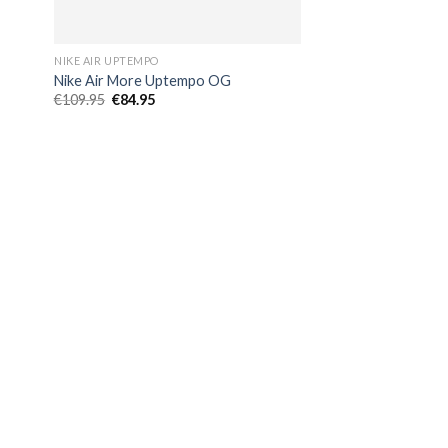
NIKE AIR UPTEMPO
Nike Air More Uptempo OG
El
El
€
109.95
€
84.95
precio
precio
original
actual
era:
es:
€109.95.
€84.95.