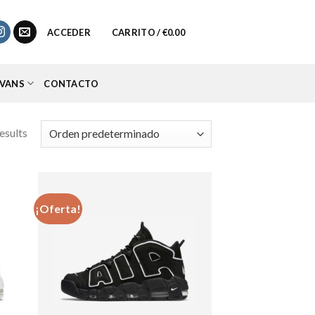
0
ACCEDER
CARRITO /
€
0.00
VANS
CONTACTO
esults
¡Oferta!
dir
Añadir
la
a la
a de
lista de
eos
deseos