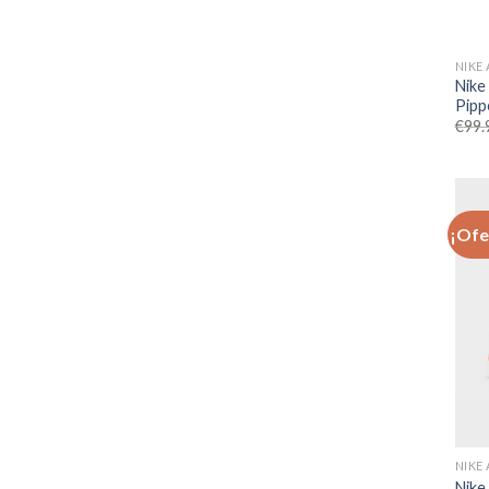
NIKE
Nike
Pipp
€
99.
¡Ofe
NIKE
Nike