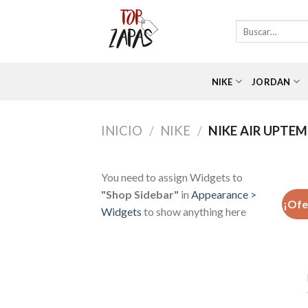
Skip
to
Buscar
por:
content
NIKE
JORDAN
INICIO
/
NIKE
/
NIKE AIR UPTE
You need to assign Widgets to
"Shop Sidebar"
in
Appearance >
¡Ofe
Widgets
to show anything here