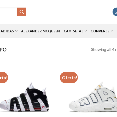
ADIDAS
ALEXANDER MCQUEEN
CAMISETAS
CONVERSE
Showing all 4 r
MPO
rta!
¡Oferta!
Añadir
Aña
a la
a 
lista de
list
deseos
des