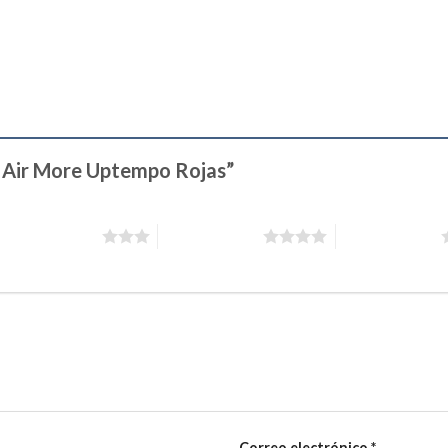
ke Air More Uptempo Rojas”
3 de 5 estrellas
4 de 5 estrellas
5 de 5 estrellas
Correo electrónico
*