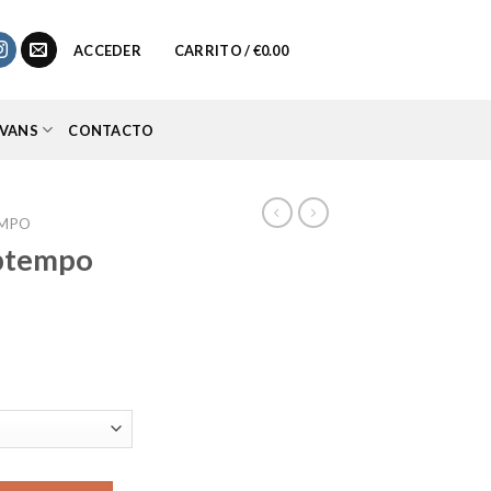
0
ACCEDER
CARRITO /
€
0.00
VANS
CONTACTO
EMPO
Uptempo
cio
ual
.95.