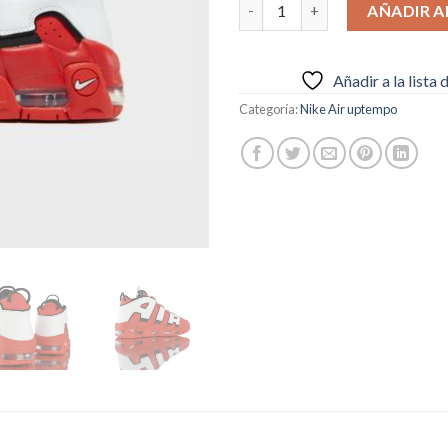
Nike Air More Uptempo Rojas 
AÑADIR A
Añadir a la lista
Categoría:
Nike Air uptempo