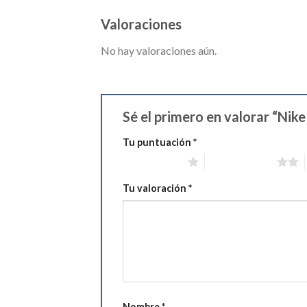
Valoraciones
No hay valoraciones aún.
Sé el primero en valorar “Ni
Tu puntuación
*
1 de 5 estrellas
2 de 5 estrellas
Tu valoración
*
Nombre
*