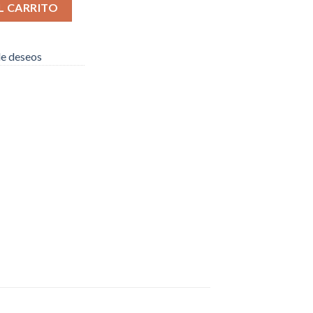
cantidad
L CARRITO
 de deseos