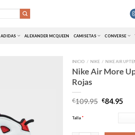
ADIDAS
ALEXANDER MCQUEEN
CAMISETAS
CONVERSE
INICIO
/
NIKE
/
NIKE AIR UPT
Nike Air More 
Rojas
Añadir
a la
lista de
El
El
109.95
84.95
€
€
deseos
precio
pre
original
act
*
Talla
era:
es:
€109.95.
€84