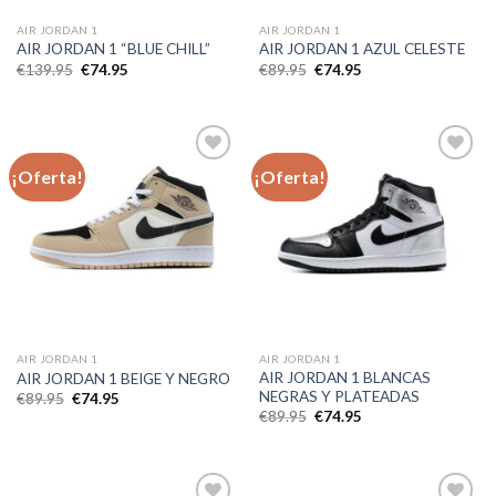
AIR JORDAN 1
AIR JORDAN 1
AIR JORDAN 1 “BLUE CHILL”
AIR JORDAN 1 AZUL CELESTE
El
El
El
El
€
139.95
€
74.95
€
89.95
€
74.95
precio
precio
precio
precio
original
actual
original
actual
era:
es:
era:
es:
€139.95.
€74.95.
€89.95.
€74.95.
¡Oferta!
¡Oferta!
Añadir
Añadir
a la
a la
lista de
lista de
deseos
deseos
AIR JORDAN 1
AIR JORDAN 1
AIR JORDAN 1 BLANCAS
AIR JORDAN 1 BEIGE Y NEGRO
NEGRAS Y PLATEADAS
El
El
€
89.95
€
74.95
precio
precio
El
El
€
89.95
€
74.95
original
actual
precio
precio
era:
es:
original
actual
€89.95.
€74.95.
era:
es:
€89.95.
€74.95.