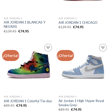
AIR JORDAN 1
AIR JORDAN 1
AIR JORDAN 1 BLANCAS Y
AIR JORDAN 1 CHICAGO
NEGRAS
El
El
€
139.95
€
74.95
precio
precio
El
El
€
139.95
€
74.95
original
actual
precio
precio
era:
es:
original
actual
€139.95.
€74.95.
era:
es:
€139.95.
€74.95.
¡Oferta!
¡Oferta!
Añadir
Añadir
a la
a la
lista de
lista de
deseos
deseos
AIR JORDAN 1
AIR JORDAN 1
Air Jordan 1 High ‘Hyper Royal
AIR JORDAN 1 Colorful Tie-dye
Smoke Grey’
El
El
€
89.95
€
74.95
precio
precio
El
El
€
89.95
€
74.95
original
actual