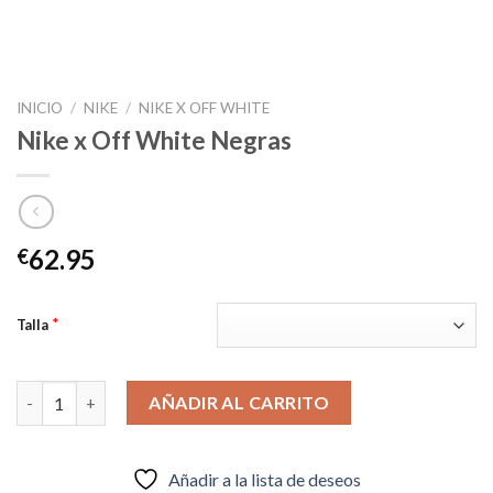
INICIO
/
NIKE
/
NIKE X OFF WHITE
Nike x Off White Negras
62.95
€
*
Talla
Nike x Off White Negras cantidad
AÑADIR AL CARRITO
Añadir a la lista de deseos