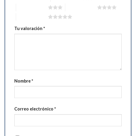
3 de 5 estrellas
4 de 5 estrellas
5 de 5 estrellas
Tu valoración
*
Nombre
*
Correo electrónico
*