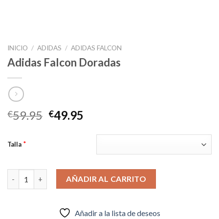
INICIO
/
ADIDAS
/
ADIDAS FALCON
Adidas Falcon Doradas
El
El
59.95
49.95
€
€
precio
precio
original
actual
*
Talla
era:
es:
€59.95.
€49.95.
Adidas Falcon Doradas cantidad
AÑADIR AL CARRITO
Añadir a la lista de deseos