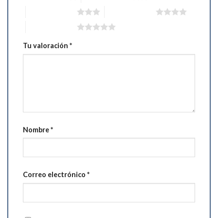
3 de 5 estrellas
4 de 5 estrellas
5 de 5 estrellas
Tu valoración
*
Nombre
*
Correo electrónico
*