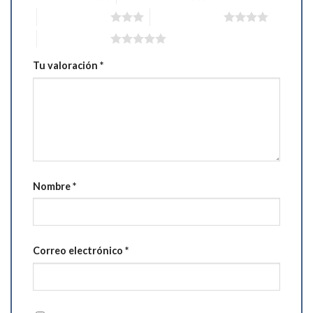
3 de 5 estrellas
4 de 5 estrellas
5 de 5 estrellas
Tu valoración
*
Nombre
*
Correo electrónico
*