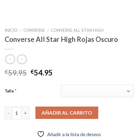
INICIO
/
CONVERSE
/
CONVERSE ALL STAR HIGH
Converse All Star High Rojas Oscuro
El
El
59.95
54.95
€
€
precio
precio
original
actual
*
Talla
era:
es:
€59.95.
€54.95.
Converse All Star High Rojas Oscuro cantidad
AÑADIR AL CARRITO
Añadir a la lista de deseos