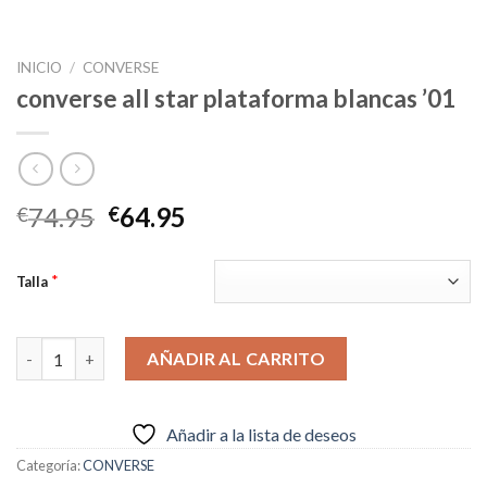
INICIO
/
CONVERSE
converse all star plataforma blancas ’01
El
El
74.95
64.95
€
€
precio
precio
original
actual
*
Talla
era:
es:
€74.95.
€64.95.
converse all star plataforma blancas '01 cantidad
AÑADIR AL CARRITO
Añadir a la lista de deseos
Categoría:
CONVERSE