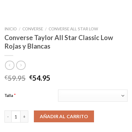
INICIO
/
CONVERSE
/
CONVERSE ALL STAR LOW
Converse Taylor All Star Classic Low
Rojas y Blancas
El
El
59.95
54.95
€
€
precio
precio
original
actual
*
Talla
era:
es:
€59.95.
€54.95.
Converse Taylor All Star Classic Low Rojas y Blancas cantidad
AÑADIR AL CARRITO