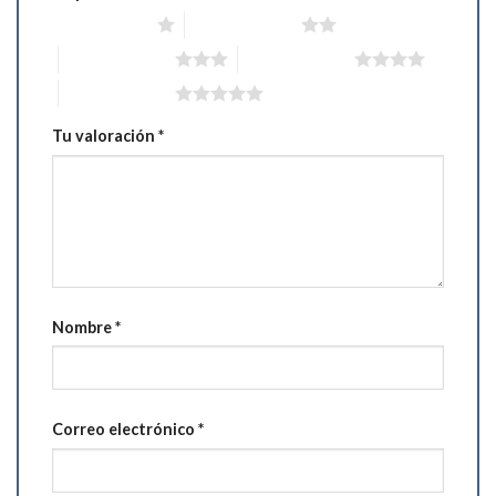
1 de 5 estrellas
2 de 5 estrellas
3 de 5 estrellas
4 de 5 estrellas
5 de 5 estrellas
Tu valoración
*
Nombre
*
Correo electrónico
*