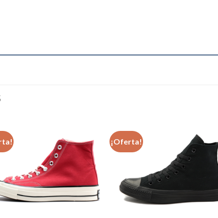
S
rta!
¡Oferta!
Añadir
Aña
a la
a l
lista de
lista
deseos
des