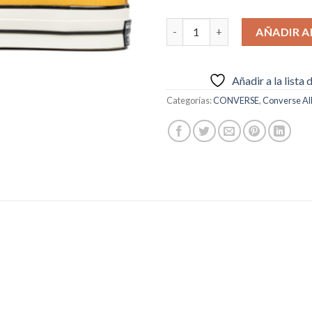
€59.95.
€54.
Converse Taylor All Star Class
AÑADIR A
Añadir a la lista
Categorías:
CONVERSE
,
Converse All