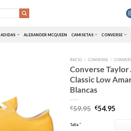
ADIDAS
ALEXANDER MCQUEEN
CAMISETAS
CONVERSE
INICIO
/
CONVERSE
/
CONVERS
Converse Taylor A
Classic Low Amari
Añadir
Blancas
a la
lista de
deseos
El
El
59.95
54.95
€
€
precio
prec
original
actu
*
Talla
era:
es: