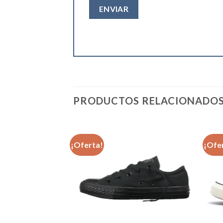
PRODUCTOS RELACIONADO
¡Oferta!
¡Ofe
Añadir
Añadir
a la
a la
lista de
lista de
deseos
deseos