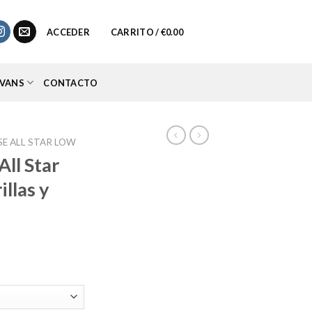
0
ACCEDER
CARRITO /
€
0.00
VANS
CONTACTO
E ALL STAR LOW
ll Star
llas y
io
al