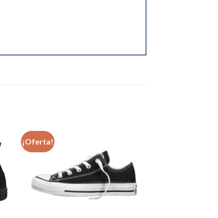
¡Oferta!
dir
Añadir
a
a la
 de
lista de
eos
deseos