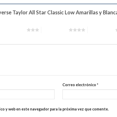
erse Taylor All Star Classic Low Amarillas y Blan
3 de 5 estrellas
4 de 5 estrellas
5 de 5 estrellas
Correo electrónico
*
ico y web en este navegador para la próxima vez que comente.