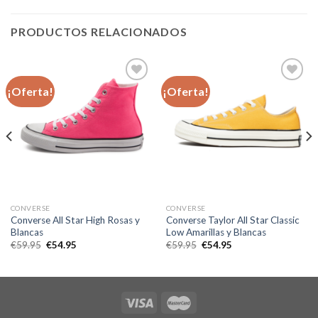
PRODUCTOS RELACIONADOS
¡Oferta!
¡Oferta!
Añadir
Añadir
a la
a la
lista de
lista de
deseos
deseos
CONVERSE
CONVERSE
Converse All Star High Rosas y
Converse Taylor All Star Classic
Blancas
Low Amarillas y Blancas
El
El
El
El
€
59.95
€
54.95
€
59.95
€
54.95
precio
precio
precio
precio
original
actual
original
actual
era:
es:
era:
es:
€59.95.
€54.95.
€59.95.
€54.95.