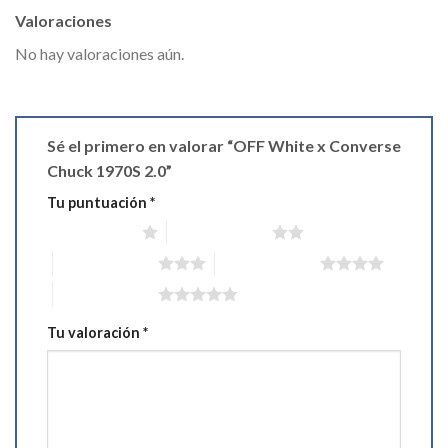
Valoraciones
No hay valoraciones aún.
Sé el primero en valorar “OFF White x Converse
Chuck 1970S 2.0”
Tu puntuación
*
1 de 5 estrellas
2 de 5 estrellas
3 de 5 estrellas
4 de 5 estrellas
5 de 5 estrellas
Tu valoración
*