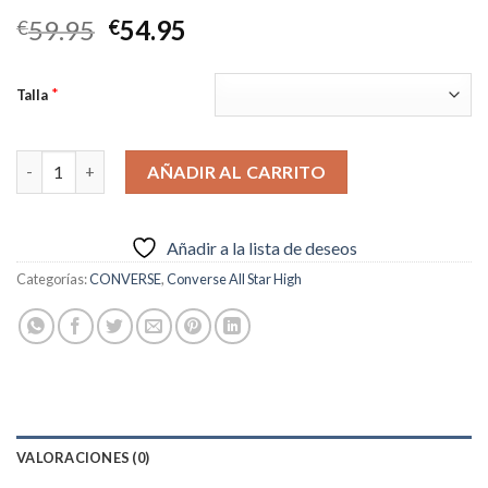
El
El
59.95
54.95
€
€
precio
precio
original
actual
*
Talla
era:
es:
€59.95.
€54.95.
OFF White x Converse Chuck 1970S 2.0 cantidad
AÑADIR AL CARRITO
Añadir a la lista de deseos
Categorías:
CONVERSE
,
Converse All Star High
VALORACIONES (0)