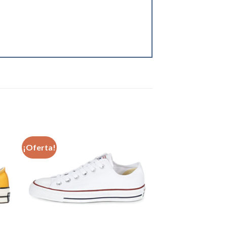
¡Oferta!
dir
Añadir
a
a la
 de
lista de
eos
deseos