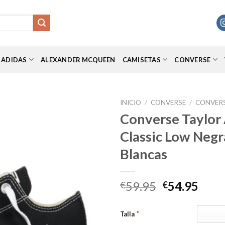
ADIDAS
ALEXANDER MCQUEEN
CAMISETAS
CONVERSE
INICIO
/
CONVERSE
/
CONVERS
Converse Taylor A
Classic Low Negr
Añadir
Blancas
a la
lista de
deseos
El
El
59.95
54.95
€
€
precio
prec
original
actu
*
Talla
era:
es: