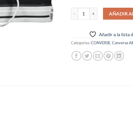
€59.95.
€54.
Converse Taylor All Star Class
AÑADIR A
Añadir a la lista
Categorías:
CONVERSE
,
Converse All