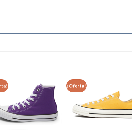
S
rta!
¡Oferta!
Añadir
Aña
a la
a l
lista de
lista
deseos
des