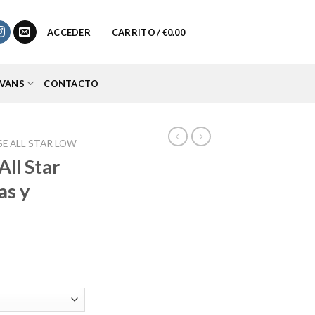
0
ACCEDER
CARRITO /
€
0.00
VANS
CONTACTO
E ALL STAR LOW
ll Star
as y
io
al