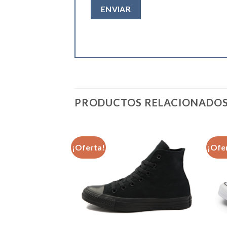
PRODUCTOS RELACIONADO
¡Oferta!
¡Ofe
Añadir
Añadir
a la
a la
lista de
lista de
deseos
deseos