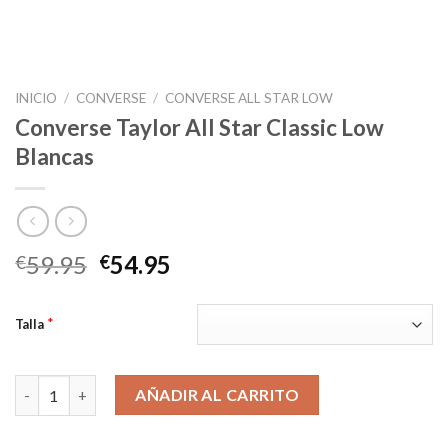
INICIO
/
CONVERSE
/
CONVERSE ALL STAR LOW
Converse Taylor All Star Classic Low
Blancas
El
El
59.95
54.95
€
€
precio
precio
original
actual
*
Talla
era:
es:
€59.95.
€54.95.
Converse Taylor All Star Classic Low Blancas cantidad
AÑADIR AL CARRITO