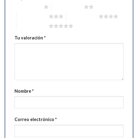
1 de 5 estrellas
2 de 5 estrellas
3 de 5 estrellas
4 de 5 estrellas
5 de 5 estrellas
Tu valoración
*
Nombre
*
Correo electrónico
*