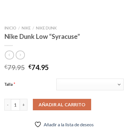
INICIO
/
NIKE
/
NIKE DUNK
Nike Dunk Low “Syracuse”
El
El
79.95
74.95
€
€
precio
precio
original
actual
*
Talla
era:
es:
€79.95.
€74.95.
Nike Dunk Low “Syracuse” cantidad
AÑADIR AL CARRITO
Añadir a la lista de deseos