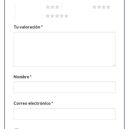
3 de 5 estrellas
4 de 5 estrellas
5 de 5 estrellas
Tu valoración
*
Nombre
*
Correo electrónico
*