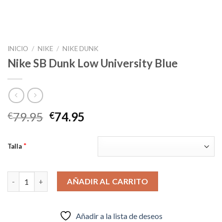
INICIO
/
NIKE
/
NIKE DUNK
Nike SB Dunk Low University Blue
El
El
79.95
74.95
€
€
precio
precio
original
actual
*
Talla
era:
es:
€79.95.
€74.95.
Nike SB Dunk Low University Blue cantidad
AÑADIR AL CARRITO
Añadir a la lista de deseos