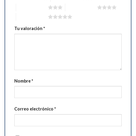
3 de 5 estrellas
4 de 5 estrellas
5 de 5 estrellas
Tu valoración
*
Nombre
*
Correo electrónico
*