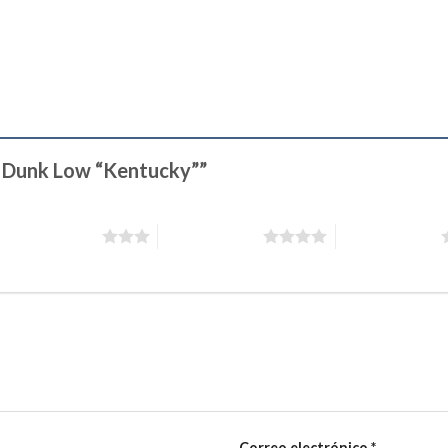
ke Dunk Low “Kentucky””
3 de 5 estrellas
4 de 5 estrellas
5 de 5 estrellas
Correo electrónico
*