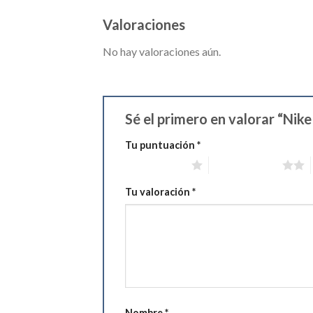
Valoraciones
No hay valoraciones aún.
Sé el primero en valorar “Ni
Tu puntuación
*
1 de 5 estrellas
2 de 5 estrellas
Tu valoración
*
Nombre
*