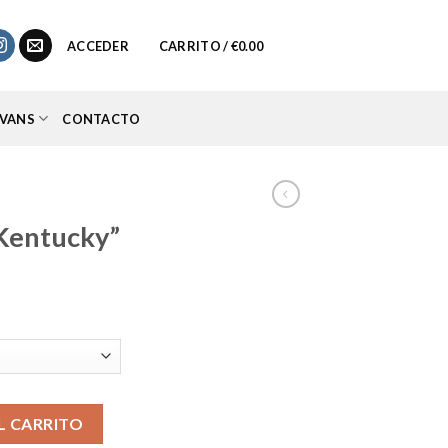
0
ACCEDER
CARRITO /
€
0.00
VANS
CONTACTO
Kentucky”
io
al
95.
tidad
L CARRITO