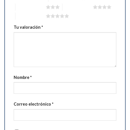
3 de 5 estrellas
4 de 5 estrellas
5 de 5 estrellas
Tu valoración
*
Nombre
*
Correo electrónico
*