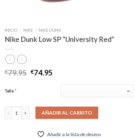
INICIO
/
NIKE
/
NIKE DUNK
Nike Dunk Low SP “University Red”
El
El
79.95
74.95
€
€
precio
precio
original
actual
*
Talla
era:
es:
€79.95.
€74.95.
Nike Dunk Low SP “University Red” cantidad
AÑADIR AL CARRITO
Añadir a la lista de deseos