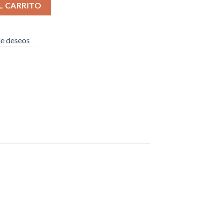
st” cantidad
L CARRITO
 de deseos