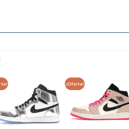
S
rta!
¡Oferta!
Añadir
Aña
a la
a l
lista de
lista
deseos
des