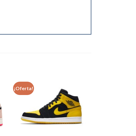
¡Oferta!
dir
Añadir
a
a la
 de
lista de
eos
deseos