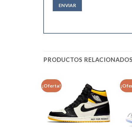
PRODUCTOS RELACIONADO
¡Oferta!
¡Ofe
Añadir
Añadir
a la
a la
lista de
lista de
deseos
deseos