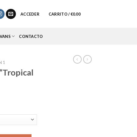
0
ACCEDER
CARRITO /
€
0.00
VANS
CONTACTO
N 1
“Tropical
io
al
95.