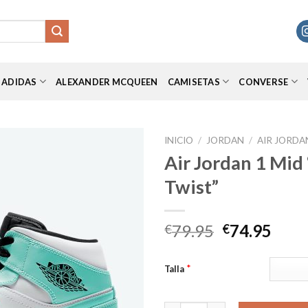
ADIDAS
ALEXANDER MCQUEEN
CAMISETAS
CONVERSE
INICIO
/
JORDAN
/
AIR JORDA
Air Jordan 1 Mid 
Twist”
Añadir
a la
lista de
El
El
79.95
74.95
€
€
deseos
precio
prec
original
actu
*
Talla
era:
es:
€79.95.
€74.