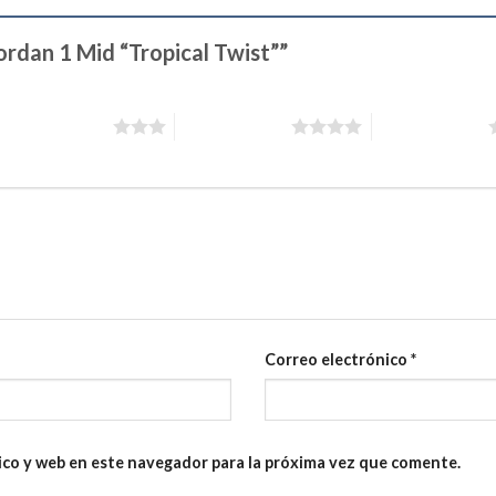
Jordan 1 Mid “Tropical Twist””
3 de 5 estrellas
4 de 5 estrellas
5 de 5 estrellas
Correo electrónico
*
ico y web en este navegador para la próxima vez que comente.