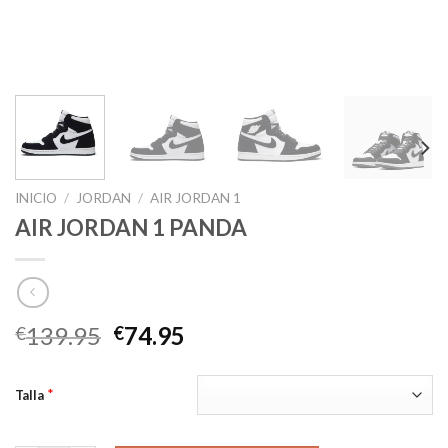
INICIO
/
JORDAN
/
AIR JORDAN 1
AIR JORDAN 1 PANDA
El
El
139.95
74.95
€
€
precio
precio
original
actual
*
Talla
era:
es:
€139.95.
€74.95.