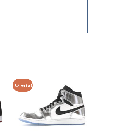
¡Oferta!
dir
Añadir
a
a la
 de
lista de
eos
deseos