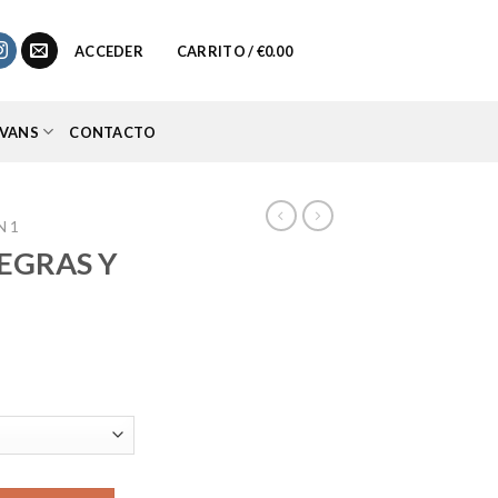
0
ACCEDER
CARRITO /
€
0.00
VANS
CONTACTO
N 1
NEGRAS Y
cio
ual
.95.