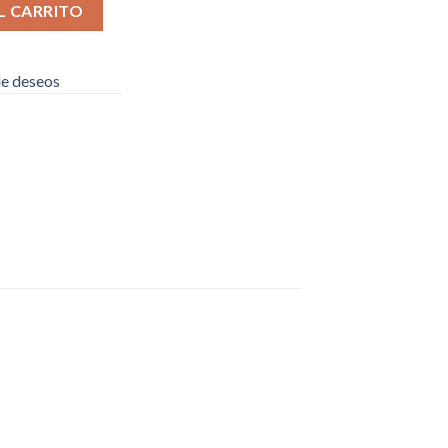
ILLAS cantidad
L CARRITO
 de deseos