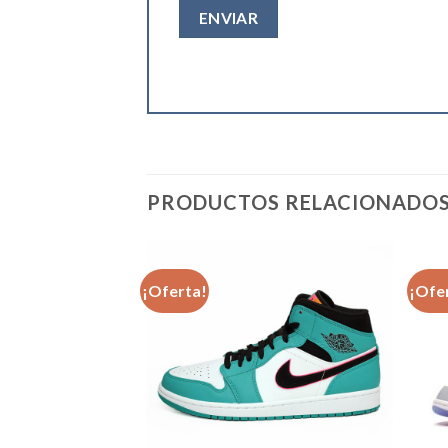
PRODUCTOS RELACIONADO
¡Oferta!
¡Ofe
Añadir
Añadir
a la
a la
lista de
lista de
deseos
deseos