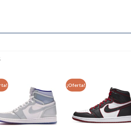
S
rta!
¡Oferta!
Añadir
Aña
a la
a l
lista de
lista
deseos
des