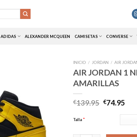
ADIDAS
ALEXANDER MCQUEEN
CAMISETAS
CONVERSE
INICIO
/
JORDAN
/
AIR JORDA
AIR JORDAN 1 
AMARILLAS
Añadir
a la
lista de
El
El
139.95
74.95
€
€
deseos
precio
pre
original
act
*
Talla
era:
es:
€139.95.
€74