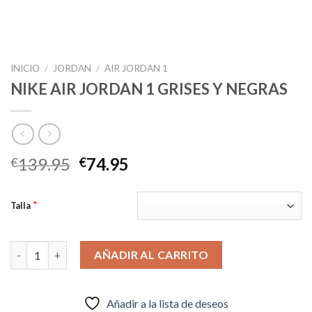
INICIO
/
JORDAN
/
AIR JORDAN 1
NIKE AIR JORDAN 1 GRISES Y NEGRAS
El
El
139.95
74.95
€
€
precio
precio
original
actual
*
Talla
era:
es:
€139.95.
€74.95.
NIKE AIR JORDAN 1 GRISES Y NEGRAS cantidad
AÑADIR AL CARRITO
Añadir a la lista de deseos