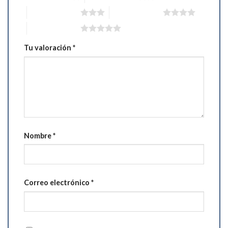
3 de 5 estrellas
4 de 5 estrellas
5 de 5 estrellas
Tu valoración
*
Nombre
*
Correo electrónico
*