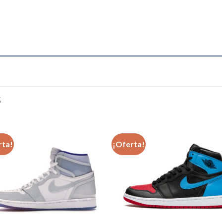
S
rta!
¡Oferta!
Añadir
Aña
a la
a l
lista de
lista
deseos
des