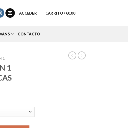
0
ACCEDER
CARRITO /
€
0.00
VANS
CONTACTO
N 1
N 1
CAS
cio
ual
.95.