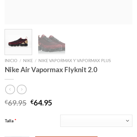
INICIO
/
NIKE
/
NIKE VAPORMAX Y VAPORMAX PLUS
Nike Air Vapormax Flyknit 2.0
El
El
69.95
64.95
€
€
precio
precio
original
actual
*
Talla
era:
es:
€69.95.
€64.95.