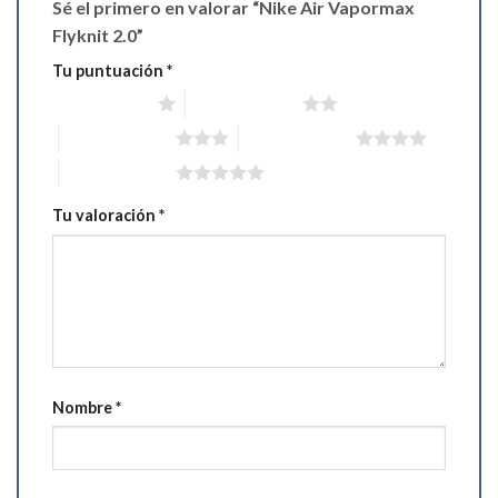
Sé el primero en valorar “Nike Air Vapormax
Flyknit 2.0”
Tu puntuación
*
1 de 5 estrellas
2 de 5 estrellas
3 de 5 estrellas
4 de 5 estrellas
5 de 5 estrellas
Tu valoración
*
Nombre
*