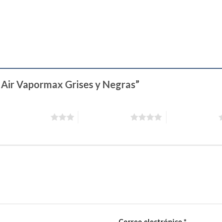
e Air Vapormax Grises y Negras”
3 de 5 estrellas
4 de 5 estrellas
5 de 5 estrellas
Correo electrónico
*