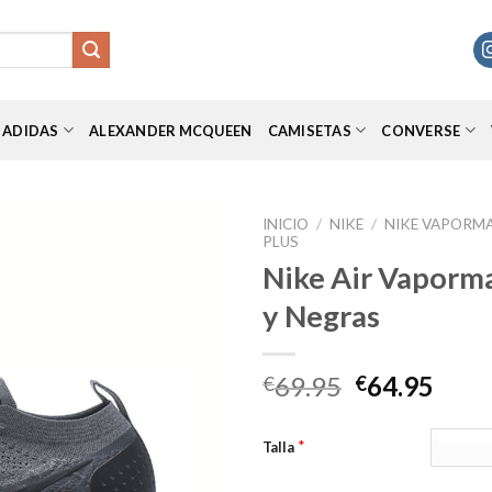
ADIDAS
ALEXANDER MCQUEEN
CAMISETAS
CONVERSE
INICIO
/
NIKE
/
NIKE VAPORM
PLUS
Nike Air Vaporm
y Negras
Añadir
a la
lista de
deseos
El
El
69.95
64.95
€
€
precio
prec
original
actu
*
Talla
era:
es:
€69.95.
€64.