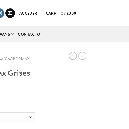
0
ACCEDER
CARRITO /
€
0.00
VANS
CONTACTO
AX Y VAPORMAX
ax Grises
io
al
95.