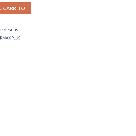
gras cantidad
L CARRITO
 de deseos
RMAX PLUS