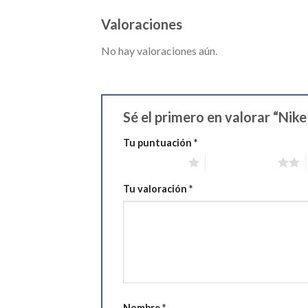
Valoraciones
No hay valoraciones aún.
Sé el primero en valorar “Nik
Tu puntuación
*
1 de 5 estrellas
2 de 5 estrellas
Tu valoración
*
Nombre
*