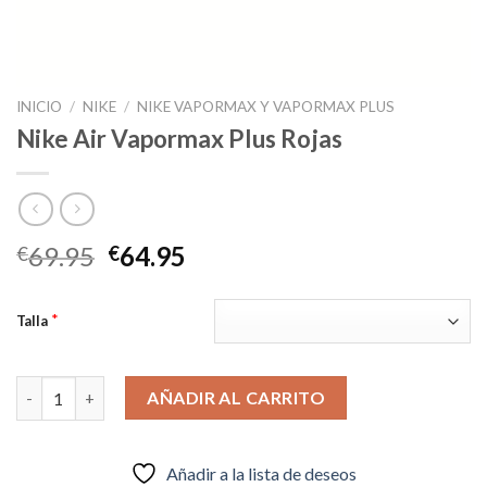
INICIO
/
NIKE
/
NIKE VAPORMAX Y VAPORMAX PLUS
Nike Air Vapormax Plus Rojas
El
El
69.95
64.95
€
€
precio
precio
original
actual
*
Talla
era:
es:
€69.95.
€64.95.
Nike Air Vapormax Plus Rojas cantidad
AÑADIR AL CARRITO
Añadir a la lista de deseos