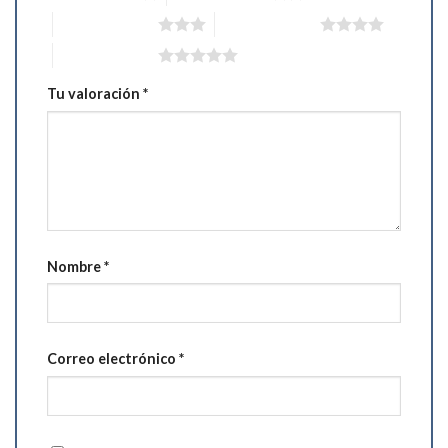
3 de 5 estrellas
4 de 5 estrellas
5 de 5 estrellas
Tu valoración
*
Nombre
*
Correo electrónico
*