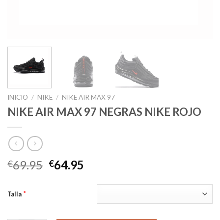
INICIO
/
NIKE
/
NIKE AIR MAX 97
NIKE AIR MAX 97 NEGRAS NIKE ROJO
El
El
69.95
64.95
€
€
precio
precio
original
actual
*
Talla
era:
es:
€69.95.
€64.95.