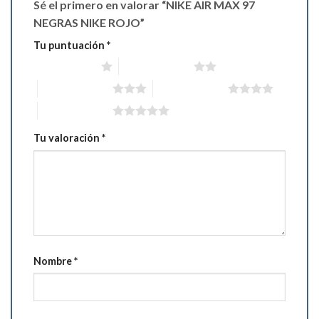
Sé el primero en valorar “NIKE AIR MAX 97
NEGRAS NIKE ROJO”
Tu puntuación
*
1 de 5 estrellas
2 de 5 estrellas
3 de 5 estrellas
4 de 5 estrellas
5 de 5 estrellas
Tu valoración
*
Nombre
*