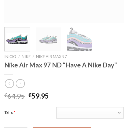
INICIO
/
NIKE
/
NIKE AIR MAX 97
Nike Air Max 97 ND “Have A Nike Day”
El
El
64.95
59.95
€
€
precio
precio
original
actual
*
Talla
era:
es:
€64.95.
€59.95.