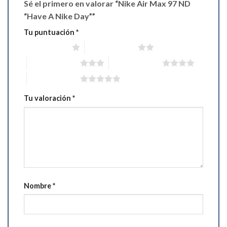
Sé el primero en valorar “Nike Air Max 97 ND
“Have A Nike Day””
Tu puntuación
*
1 de 5 estrellas
2 de 5 estrellas
3 de 5 estrellas
4 de 5 estrellas
5 de 5 estrellas
Tu valoración
*
Nombre
*