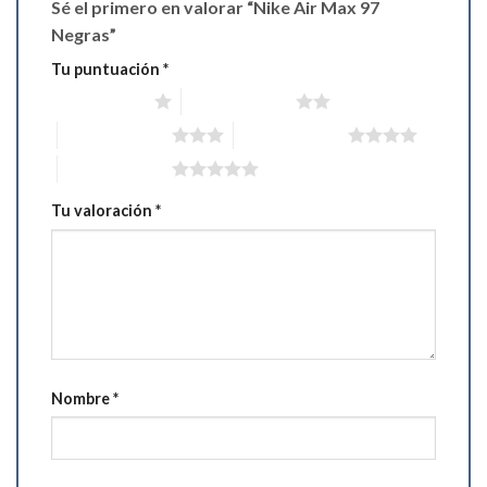
Sé el primero en valorar “Nike Air Max 97
Negras”
Tu puntuación
*
1 de 5 estrellas
2 de 5 estrellas
3 de 5 estrellas
4 de 5 estrellas
5 de 5 estrellas
Tu valoración
*
Nombre
*