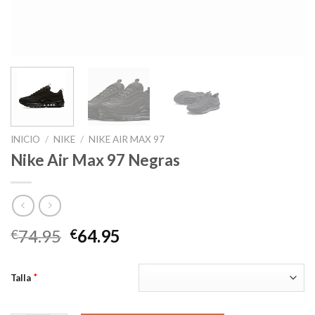
INICIO
/
NIKE
/
NIKE AIR MAX 97
Nike Air Max 97 Negras
El
El
74.95
64.95
€
€
precio
precio
original
actual
*
Talla
era:
es:
€74.95.
€64.95.