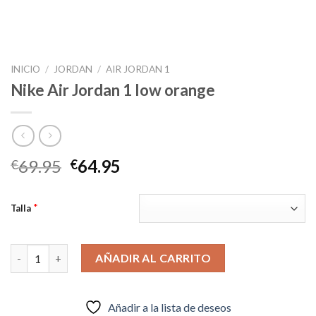
INICIO
/
JORDAN
/
AIR JORDAN 1
Nike Air Jordan 1 low orange
El
El
69.95
64.95
€
€
precio
precio
original
actual
*
Talla
era:
es:
€69.95.
€64.95.
Nike Air Jordan 1 low orange cantidad
AÑADIR AL CARRITO
Añadir a la lista de deseos