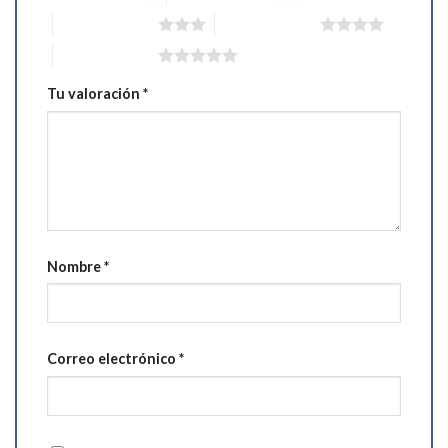
3 de 5 estrellas
4 de 5 estrellas
5 de 5 estrellas
Tu valoración
*
Nombre
*
Correo electrónico
*