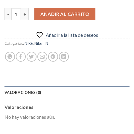
€79.95.
€69.95.
AIR MAX PLUS TN SE BLACK ORANGE TN cantidad
AÑADIR AL CARRITO
Añadir a la lista de deseos
Categorías:
NIKE
,
Nike TN
VALORACIONES (0)
Valoraciones
No hay valoraciones aún.