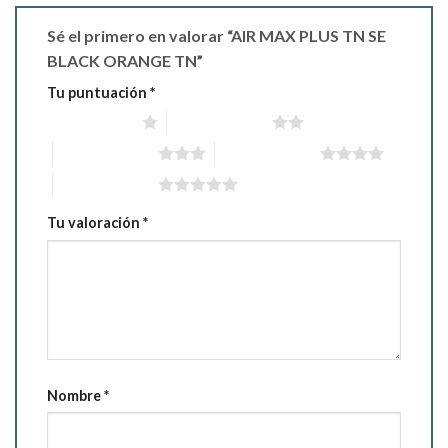
Sé el primero en valorar “AIR MAX PLUS TN SE
BLACK ORANGE TN”
Tu puntuación
*
1 de 5 estrellas
2 de 5 estrellas
3 de 5 estrellas
4 de 5 estrellas
5 de 5 estrellas
Tu valoración
*
Nombre
*