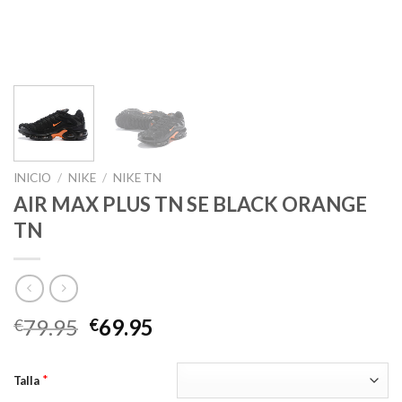
INICIO
/
NIKE
/
NIKE TN
AIR MAX PLUS TN SE BLACK ORANGE
TN
El
El
79.95
69.95
€
€
precio
precio
original
actual
*
Talla
era:
es: