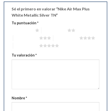
Sé el primero en valorar “Nike Air Max Plus
White Metallic Silver TN”
Tu puntuación
*
1 de 5 estrellas
2 de 5 estrellas
3 de 5 estrellas
4 de 5 estrellas
5 de 5 estrellas
Tu valoración
*
Nombre
*