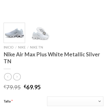
INICIO
/
NIKE
/
NIKE TN
Nike Air Max Plus White Metallic Silver
TN
El
El
79.95
69.95
€
€
precio
precio
original
actual
*
Talla
era:
es: