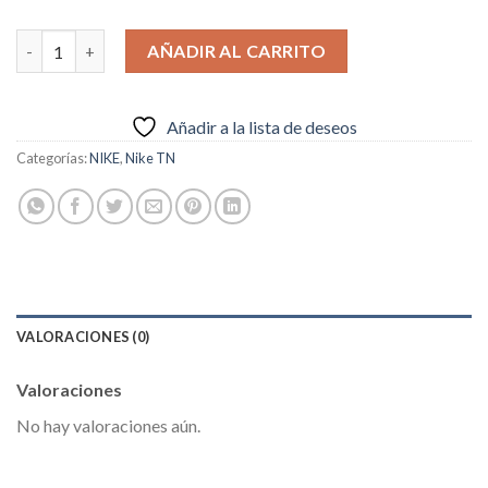
€79.95.
€69.95.
Nike Air Max Plus White Metallic Silver TN cantidad
AÑADIR AL CARRITO
Añadir a la lista de deseos
Categorías:
NIKE
,
Nike TN
VALORACIONES (0)
Valoraciones
No hay valoraciones aún.