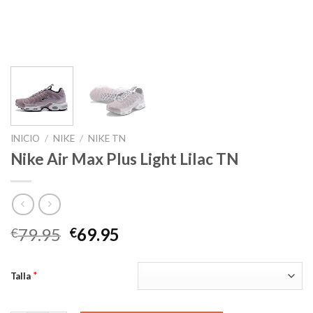
INICIO
/
NIKE
/
NIKE TN
Nike Air Max Plus Light Lilac TN
El
El
79.95
69.95
€
€
precio
precio
original
actual
*
Talla
era:
es:
€79.95.
€69.95.