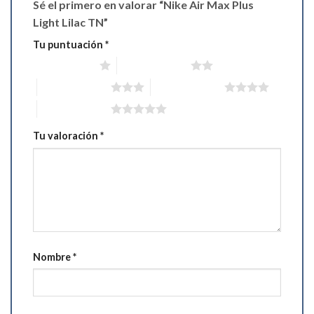
Sé el primero en valorar “Nike Air Max Plus
Light Lilac TN”
Tu puntuación
*
1 de 5 estrellas
2 de 5 estrellas
3 de 5 estrellas
4 de 5 estrellas
5 de 5 estrellas
Tu valoración
*
Nombre
*