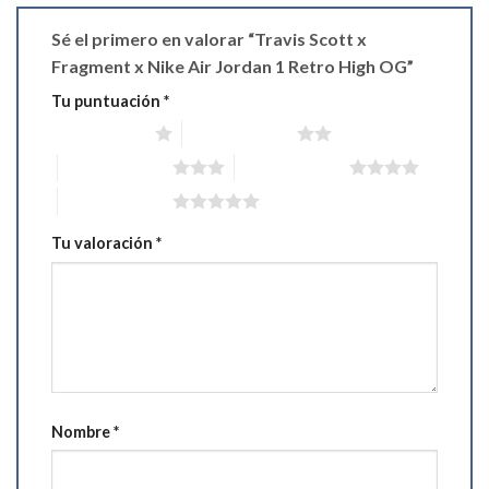
Sé el primero en valorar “Travis Scott x
Fragment x Nike Air Jordan 1 Retro High OG”
Tu puntuación
*
1 de 5 estrellas
2 de 5 estrellas
3 de 5 estrellas
4 de 5 estrellas
5 de 5 estrellas
Tu valoración
*
Nombre
*