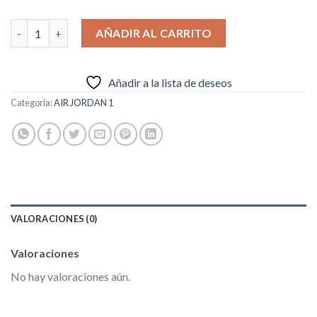
€89.95.
€74.95.
Travis Scott x Fragment x Nike Air Jordan 1 Retro High OG cant
AÑADIR AL CARRITO
Añadir a la lista de deseos
Categoría:
AIR JORDAN 1
VALORACIONES (0)
Valoraciones
No hay valoraciones aún.