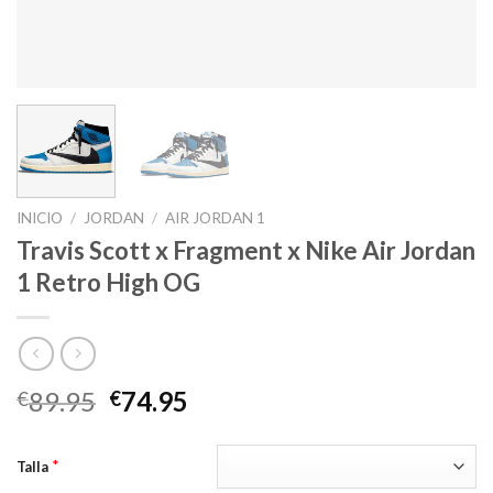
INICIO
/
JORDAN
/
AIR JORDAN 1
Travis Scott x Fragment x Nike Air Jordan
1 Retro High OG
El
El
89.95
74.95
€
€
precio
precio
original
actual
*
Talla
era:
es: