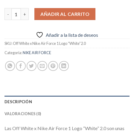
€89.95.
€64.95.
Off White x Nike Air Force 1 Logo “White”2.0 cantidad
AÑADIR AL CARRITO
Añadir a la lista de deseos
SKU:
Off White x Nike Air Force 1 Logo “White”2.0
Categoría:
NIKE AIR FORCE
DESCRIPCIÓN
VALORACIONES (0)
Las Off White x Nike Air Force 1 Logo “White” 2.0 son unas