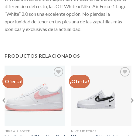
diferencien del resto, las Off White x Nike Air Force 1 Logo
“White” 2.0 son una excelente opción. No pierdas la
oportunidad de tener en tus pies una de las zapatillas más
icónicas y exclusivas de la actualidad.
PRODUCTOS RELACIONADOS
¡Oferta!
¡Oferta!
Añadir
Añadir
a la
a la
lista de
lista de
deseos
deseos
NIKE AIR FORCE
NIKE AIR FORCE