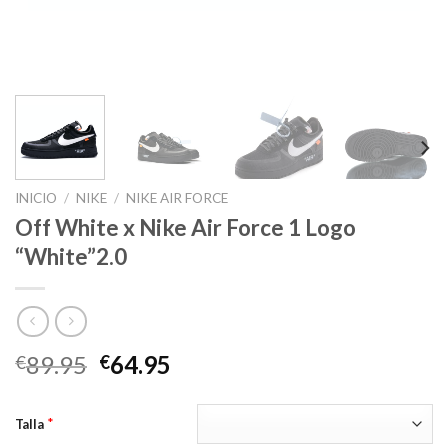
INICIO
/
NIKE
/
NIKE AIR FORCE
Off White x Nike Air Force 1 Logo
“White”2.0
El
El
89.95
64.95
€
€
precio
precio
original
actual
*
Talla
era:
es: