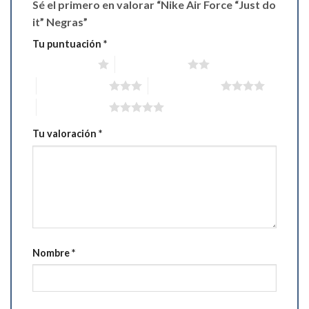
Sé el primero en valorar “Nike Air Force “Just do
it” Negras”
Tu puntuación
*
1 de 5 estrellas
2 de 5 estrellas
3 de 5 estrellas
4 de 5 estrellas
5 de 5 estrellas
Tu valoración
*
Nombre
*