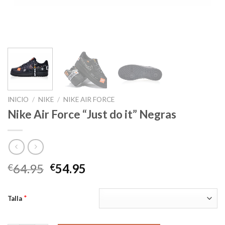
INICIO
/
NIKE
/
NIKE AIR FORCE
Nike Air Force “Just do it” Negras
El
El
64.95
54.95
€
€
precio
precio
original
actual
*
Talla
era:
es:
€64.95.
€54.95.