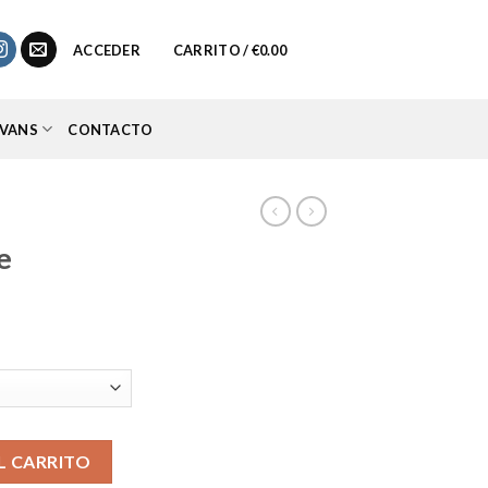
0
ACCEDER
CARRITO /
€
0.00
VANS
CONTACTO
e
io
al
95.
L CARRITO