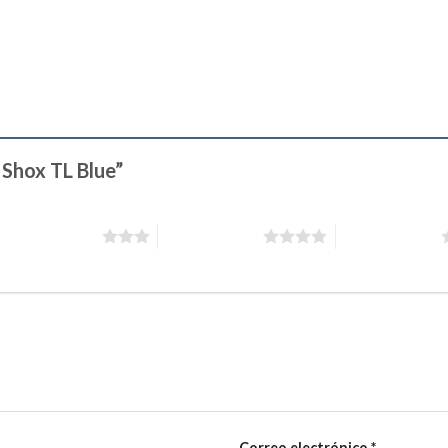
e Shox TL Blue”
3 de 5 estrellas
4 de 5 estrellas
5 de 5 estrellas
Correo electrónico
*