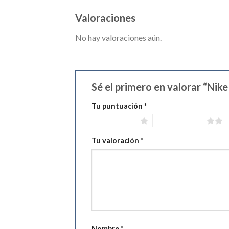
Valoraciones
No hay valoraciones aún.
Sé el primero en valorar “Nik
Tu puntuación
*
1 de 5 estrellas
2 de 5 estrellas
Tu valoración
*
Nombre
*