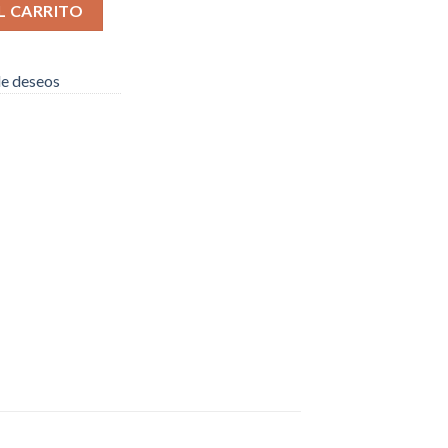
ematite cantidad
L CARRITO
 de deseos