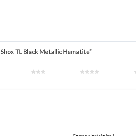
e Shox TL Black Metallic Hematite”
3 de 5 estrellas
4 de 5 estrellas
5 de 5 estrellas
Correo electrónico
*