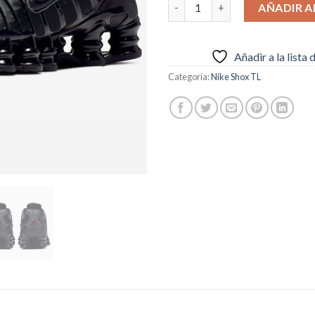
Nike Shox TL Black Metallic H
AÑADIR A
Añadir a la lista
Categoría:
Nike Shox TL