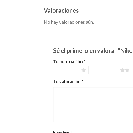
Valoraciones
No hay valoraciones aún.
Sé el primero en valorar “Nik
Tu puntuación
*
1 de 5 estrellas
2 de 5 estrellas
Tu valoración
*
Nombre
*