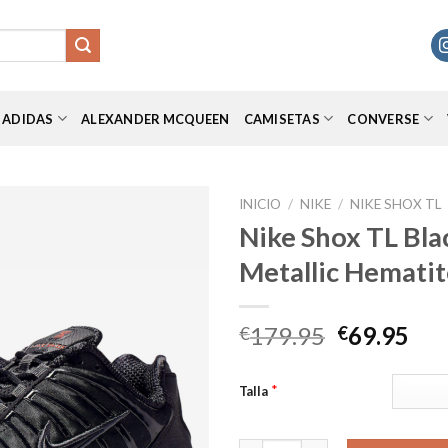
ADIDAS
ALEXANDER MCQUEEN
CAMISETAS
CONVERSE
INICIO
/
NIKE
/
NIKE SHOX TL
Nike Shox TL Bla
Metallic Hematit
Añadir
a la
lista de
El
El
179.95
69.95
€
€
deseos
precio
pre
original
act
*
Talla
era:
es:
€179.95.
€69