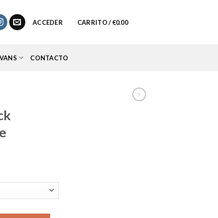
0
ACCEDER
CARRITO /
€
0.00
VANS
CONTACTO
ck
e
cio
ual
.95.