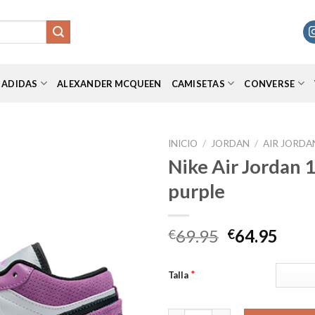
ADIDAS
ALEXANDER MCQUEEN
CAMISETAS
CONVERSE
INICIO
/
JORDAN
/
AIR JORDA
Nike Air Jordan 
purple
Añadir
a la
lista de
El
El
69.95
64.95
€
€
deseos
precio
prec
original
actu
*
Talla
era:
es:
€69.95.
€64.