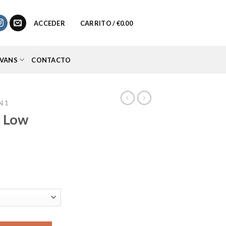
0
ACCEDER
CARRITO /
€
0.00
VANS
CONTACTO
N 1
1 Low
io
al
95.