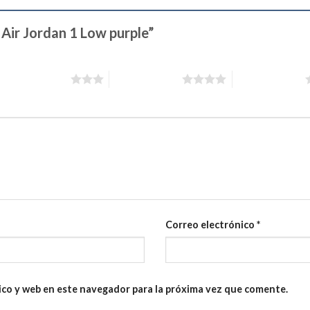
e Air Jordan 1 Low purple”
3 de 5 estrellas
4 de 5 estrellas
5 de 5 estrellas
Correo electrónico
*
ico y web en este navegador para la próxima vez que comente.