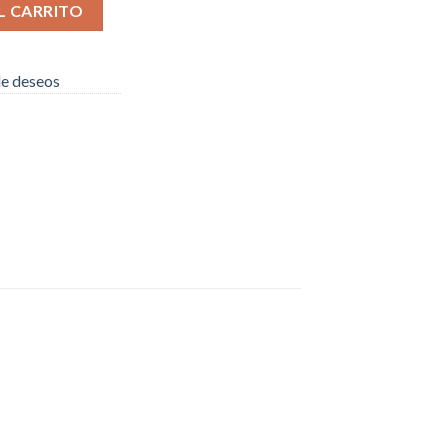
antidad
L CARRITO
 de deseos