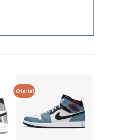
¡Oferta!
dir
Añadir
a
a la
 de
lista de
eos
deseos