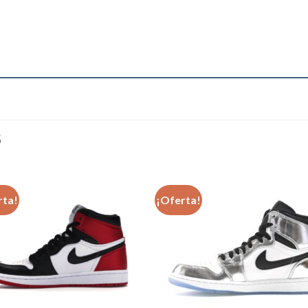
S
rta!
¡Oferta!
Añadir
Aña
a la
a l
lista de
lista
deseos
des