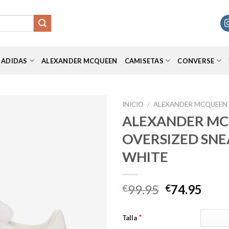
ADIDAS
ALEXANDER MCQUEEN
CAMISETAS
CONVERSE
INICIO
/
ALEXANDER MCQUEEN
ALEXANDER M
OVERSIZED SNE
Añadir
WHITE
a la
lista de
deseos
El
El
99.95
74.95
€
€
precio
prec
original
actu
*
Talla
era:
es: