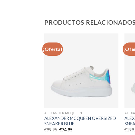
PRODUCTOS RELACIONADO
¡Oferta!
¡Ofe
Añadir
Añadir
a la
a la
lista de
lista de
deseos
deseos
N
ALEXANDER MCQUEEN
ALEX
UEEN OVERSIZED
ALEXANDER MCQUEEN OVERSIZED
ALE
SNEAKER BLUE
SNEA
El
El
€
99.95
€
74.95
€
199
cio
precio
precio