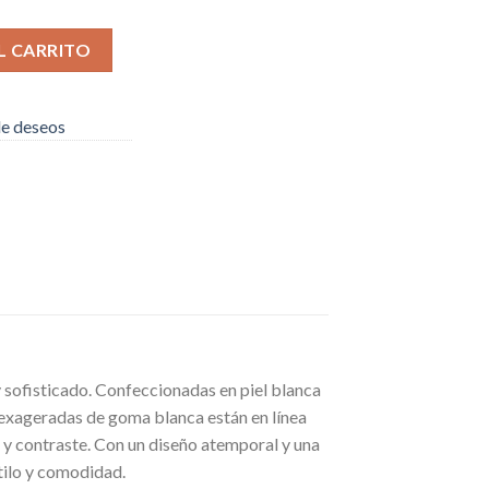
95.
ZED SNEAKER ALL WHITE cantidad
L CARRITO
 de deseos
sofisticado. Confeccionadas en piel blanca
as exageradas de goma blanca están en línea
ra y contraste. Con un diseño atemporal y una
tilo y comodidad.