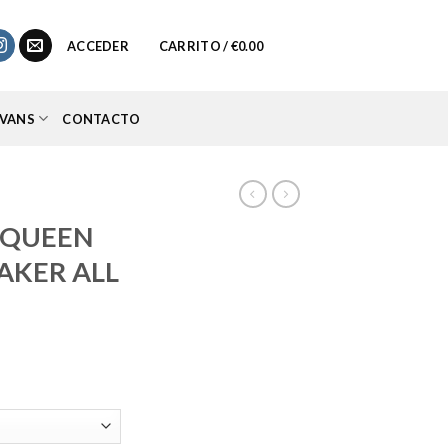
0
ACCEDER
CARRITO /
€
0.00
VANS
CONTACTO
CQUEEN
AKER ALL
io
al