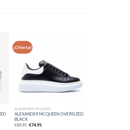
¡Oferta!
dir
Añadir
a
a la
 de
lista de
eos
deseos
ALEXANDER MCQUEEN
ZED
ALEXANDER MCQUEEN OVERSIZED
BLACK
El
El
€
89.95
€
74.95
precio
precio