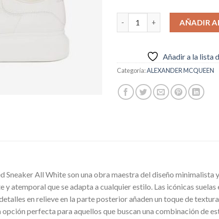
€99.95.
€74.
ALEXANDER MCQUEEN OVERSI
AÑADIR A
Añadir a la lista
Categoría:
ALEXANDER MCQUEEN
Sneaker All White son una obra maestra del diseño minimalista y 
te y atemporal que se adapta a cualquier estilo. Las icónicas suel
 detalles en relieve en la parte posterior añaden un toque de textu
na opción perfecta para aquellos que buscan una combinación de es