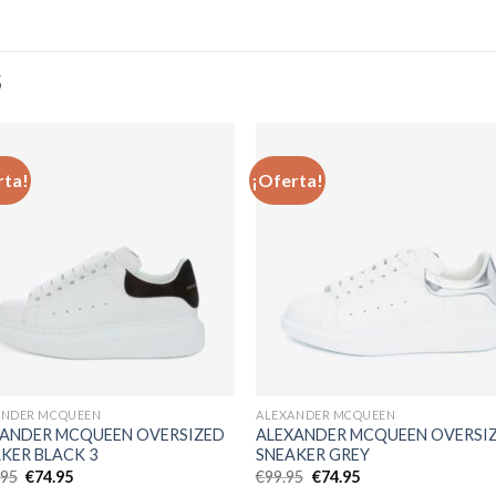
S
rta!
¡Oferta!
Añadir
Aña
a la
a l
lista de
lista
deseos
des
ANDER MCQUEEN
ALEXANDER MCQUEEN
XANDER MCQUEEN OVERSIZED
ALEXANDER MCQUEEN OVERSI
KER BLACK 3
SNEAKER GREY
El
El
El
El
.95
€
74.95
€
99.95
€
74.95
precio
precio
precio
precio