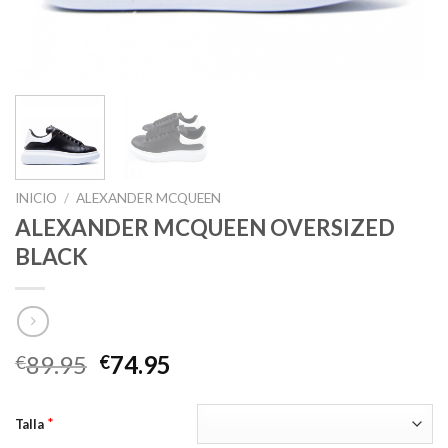
INICIO
/
ALEXANDER MCQUEEN
ALEXANDER MCQUEEN OVERSIZED
BLACK
El
El
89.95
74.95
€
€
precio
precio
original
actual
*
Talla
era:
es: