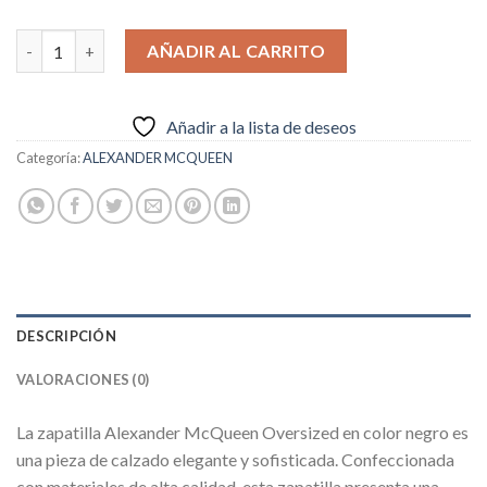
€89.95.
€74.95.
ALEXANDER MCQUEEN OVERSIZED BLACK cantidad
AÑADIR AL CARRITO
Añadir a la lista de deseos
Categoría:
ALEXANDER MCQUEEN
DESCRIPCIÓN
VALORACIONES (0)
La zapatilla Alexander McQueen Oversized en color negro es
una pieza de calzado elegante y sofisticada. Confeccionada
con materiales de alta calidad, esta zapatilla presenta una