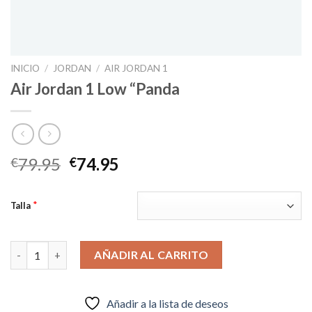
INICIO
/
JORDAN
/
AIR JORDAN 1
Air Jordan 1 Low “Panda
El
El
79.95
74.95
€
€
precio
precio
original
actual
*
Talla
era:
es:
€79.95.
€74.95.
Air Jordan 1 Low “Panda cantidad
AÑADIR AL CARRITO
Añadir a la lista de deseos