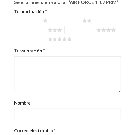
Sé el primero en valorar “AIR FORCE 1 ’07 PRM”
Tu puntuación
*
1 de 5 estrellas
2 de 5 estrellas
3 de 5 estrellas
4 de 5 estrellas
5 de 5 estrellas
Tu valoración
*
Nombre
*
Correo electrónico
*