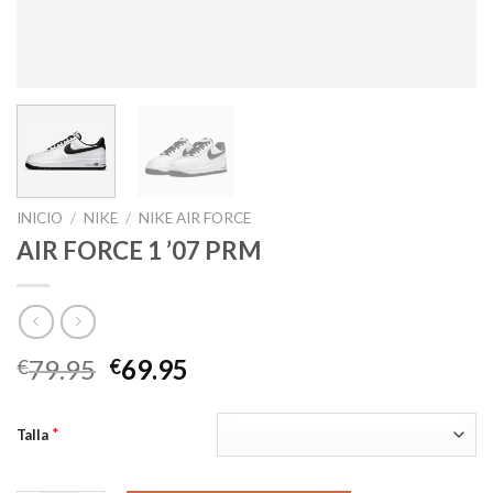
INICIO
/
NIKE
/
NIKE AIR FORCE
AIR FORCE 1 ’07 PRM
El
El
79.95
69.95
€
€
precio
precio
original
actual
*
Talla
era:
es:
€79.95.
€69.95.