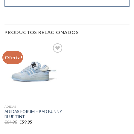
PRODUCTOS RELACIONADOS
¡Oferta!
Añadir
a la
lista de
deseos
ADIDAS
ADIDAS FORUM – BAD BUNNY
BLUE TINT
El
El
€
64.95
€
59.95
precio
precio
original
actual
era:
es: