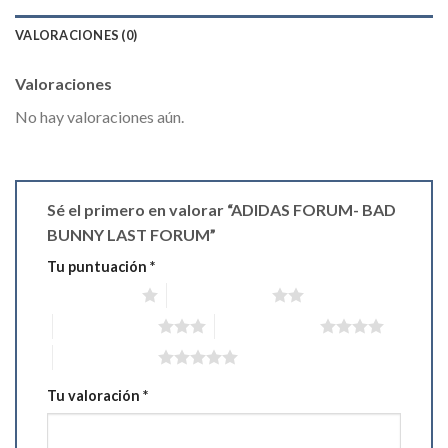
VALORACIONES (0)
Valoraciones
No hay valoraciones aún.
Sé el primero en valorar “ADIDAS FORUM- BAD
BUNNY LAST FORUM”
Tu puntuación
*
1 de 5 estrellas
2 de 5 estrellas
3 de 5 estrellas
4 de 5 estrellas
5 de 5 estrellas
Tu valoración
*