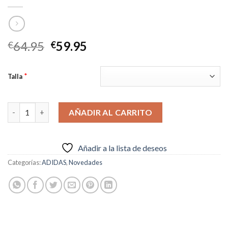
El
El
64.95
59.95
€
€
precio
precio
original
actual
*
Talla
era:
es:
€64.95.
€59.95.
ADIDAS FORUM- BAD BUNNY LAST FORUM cantidad
AÑADIR AL CARRITO
Añadir a la lista de deseos
Categorías:
ADIDAS
,
Novedades