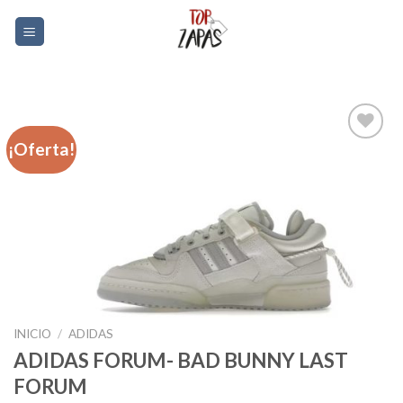
Skip
0
to
content
¡Oferta!
Añadir
a la
lista de
deseos
INICIO
/
ADIDAS
ADIDAS FORUM- BAD BUNNY LAST
FORUM