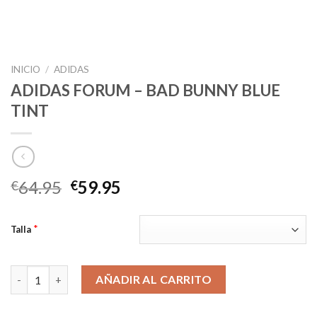
INICIO
/
ADIDAS
ADIDAS FORUM – BAD BUNNY BLUE
TINT
El
El
64.95
59.95
€
€
precio
precio
original
actual
*
Talla
era:
es:
€64.95.
€59.95.
ADIDAS FORUM – BAD BUNNY BLUE TINT cantidad
AÑADIR AL CARRITO