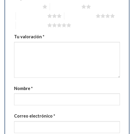
1 de 5 estrellas
2 de 5 estrellas
3 de 5 estrellas
4 de 5 estrellas
5 de 5 estrellas
Tu valoración
*
Nombre
*
Correo electrónico
*