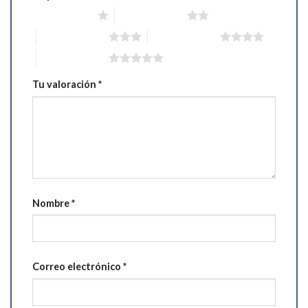
1 de 5 estrellas
2 de 5 estrellas
3 de 5 estrellas
4 de 5 estrellas
5 de 5 estrellas
Tu valoración
*
Nombre
*
Correo electrónico
*