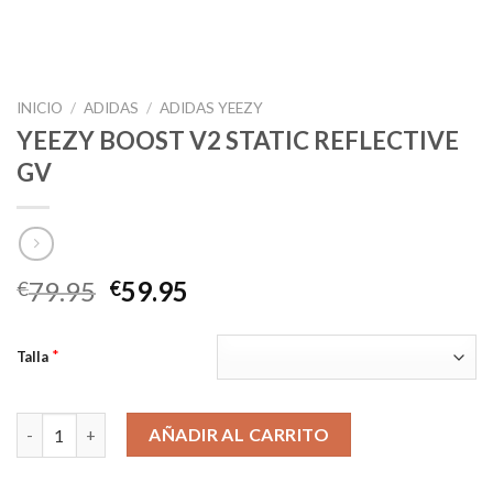
INICIO
/
ADIDAS
/
ADIDAS YEEZY
YEEZY BOOST V2 STATIC REFLECTIVE
GV
El
El
79.95
59.95
€
€
precio
precio
original
actual
*
Talla
era:
es:
€79.95.
€59.95.
YEEZY BOOST V2 STATIC REFLECTIVE GV cantidad
AÑADIR AL CARRITO