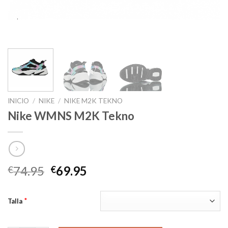
INICIO
/
NIKE
/
NIKE M2K TEKNO
Nike WMNS M2K Tekno
El
El
74.95
69.95
€
€
precio
precio
original
actual
*
Talla
era:
es:
€74.95.
€69.95.