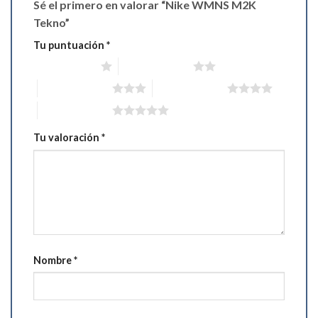
Sé el primero en valorar “Nike WMNS M2K
Tekno”
Tu puntuación
*
1 de 5 estrellas
2 de 5 estrellas
3 de 5 estrellas
4 de 5 estrellas
5 de 5 estrellas
Tu valoración
*
Nombre
*